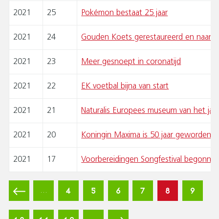
2021
25
Pokémon bestaat 25 jaar
2021
24
Gouden Koets gerestaureerd en naar 
2021
23
Meer gesnoept in coronatijd
2021
22
EK voetbal bijna van start
2021
21
Naturalis Europees museum van het jaa
2021
20
Koningin Maxima is 50 jaar geworden.
2021
17
Voorbereidingen Songfestival begonne
P
A
Vorige
Pagina
4
Pagina
5
Pagina
6
Pagina
7
Huidige
8
Pagin
9
…
G
pagina
pagina
I
N