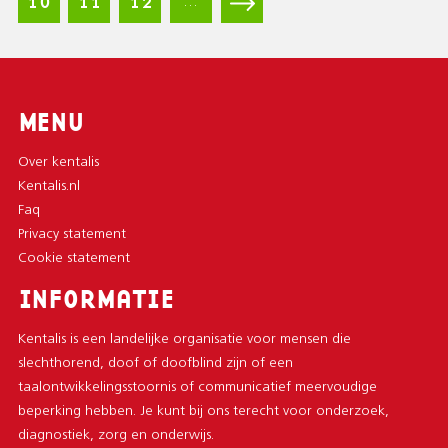
Pagina
10
Pagina
11
Pagina
12
Volgende
E
…
R
pagina
I
N
G
MENU
Over kentalis
Kentalis.nl
Faq
Privacy statement
Cookie statement
INFORMATIE
Kentalis is een landelijke organisatie voor mensen die
slechthorend, doof of doofblind zijn of een
taalontwikkelingsstoornis of communicatief meervoudige
beperking hebben. Je kunt bij ons terecht voor onderzoek,
diagnostiek, zorg en onderwijs.