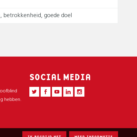
g, betrokkenheid, goede doel
SOCIAL MEDIA
doofblind
ing hebben.
IK BEGRIJP HET
MEER INFORMATIE