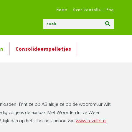
T
Home
Over kentalis
Faq
O
P
Zoeken
M
E
N
en
Consolideerspelletjes
U
ownloaden. Print ze op A3 als je ze op de woordmuur wilt
lledig volgens de aanpak Met Woorden In De Weer
kijk dan op het scholingsaanbod van
www.rezulto.nl