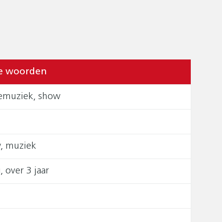
e woorden
cemuziek, show
w, muziek
 over 3 jaar