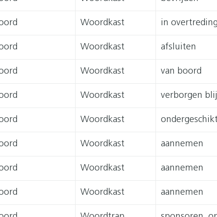
oord
Woordkast
in overtreding
oord
Woordkast
afsluiten
oord
Woordkast
van boord
oord
Woordkast
verborgen bli
oord
Woordkast
ondergeschikt
oord
Woordkast
aannemen
oord
Woordkast
aannemen
oord
Woordkast
aannemen
oord
Woordtrap
sponsoren, o