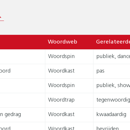
Woordweb
Gerelateerd
Woordspin
publiek, dan
oord
Woordkast
pas
Woordspin
publiek, sho
Woordtrap
tegenwoordig,
n gedrag
Woordkast
kwaadaardig
oord
Woordkast
bevrijden