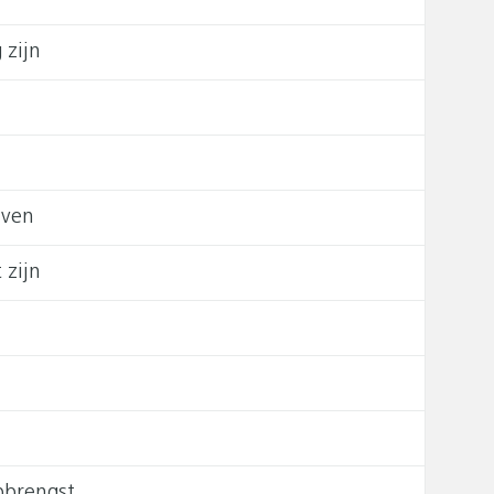
 zijn
jven
 zijn
pbrengst