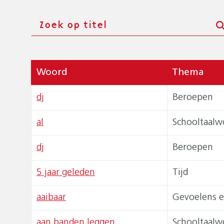
E
P
Zoeken
A
D
Woord
Thema
dj
Beroepen
al
Schooltaalw
dj
Beroepen
5 jaar geleden
Tijd
aaibaar
Gevoelens e
aan banden leggen
Schooltaalw