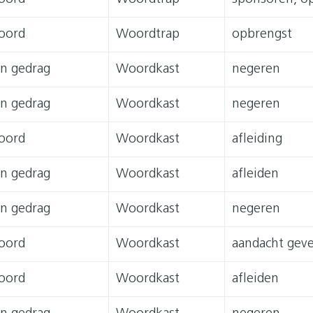
oord
Woordtrap
opbrengst
n gedrag
Woordkast
negeren
n gedrag
Woordkast
negeren
oord
Woordkast
afleiding
n gedrag
Woordkast
afleiden
n gedrag
Woordkast
negeren
oord
Woordkast
aandacht gev
oord
Woordkast
afleiden