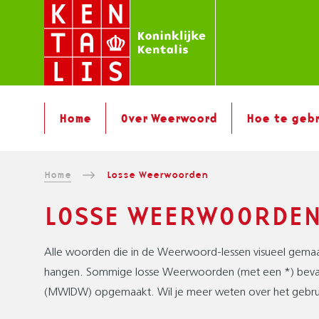
Overslaan
en
naar
de
inhoud
H
gaan
Home
Over Weerwoord
Hoe te geb
O
O
F
K
Home
Losse Weerwoorden
D
N
R
LOSSE WEERWOORDE
A
U
V
I
I
Alle woorden die in de Weerwoord-lessen visueel gemaakt 
G
M
hangen. Sommige losse Weerwoorden (met een *) bevatte
A
E
(MWIDW) opgemaakt. Wil je meer weten over het gebrui
T
L
I