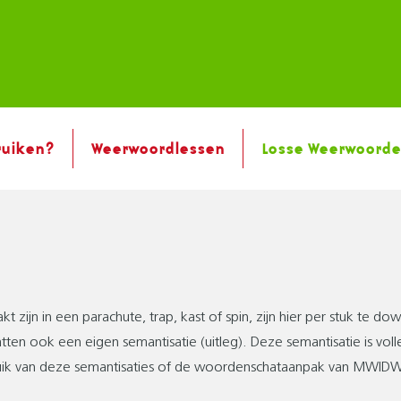
ruiken?
Weerwoordlessen
Losse Weerwoord
N
zijn in een parachute, trap, kast of spin, zijn hier per stuk te d
n ook een eigen semantisatie (uitleg). Deze semantisatie is vo
k van deze semantisaties of de woordenschataanpak van MWIDW, 