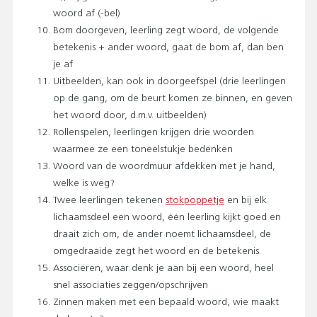
woord af (-bel)
Bom doorgeven, leerling zegt woord, de volgende
betekenis + ander woord, gaat de bom af, dan ben
je af
Uitbeelden, kan ook in doorgeefspel (drie leerlingen
op de gang, om de beurt komen ze binnen, en geven
het woord door, d.m.v. uitbeelden)
Rollenspelen, leerlingen krijgen drie woorden
waarmee ze een toneelstukje bedenken
Woord van de woordmuur afdekken met je hand,
welke is weg?
Twee leerlingen tekenen
stokpoppetje
en bij elk
lichaamsdeel een woord, één leerling kijkt goed en
draait zich om, de ander noemt lichaamsdeel, de
omgedraaide zegt het woord en de betekenis.
Associëren, waar denk je aan bij een woord, heel
snel associaties zeggen/opschrijven
Zinnen maken met een bepaald woord, wie maakt