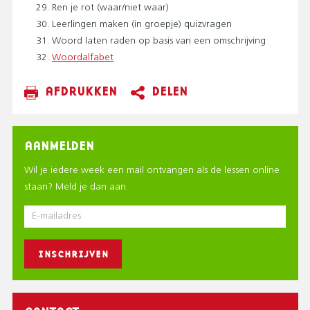
Ren je rot (waar/niet waar)
Leerlingen maken (in groepje) quizvragen
Woord laten raden op basis van een omschrijving
Woordalfabet
AFDRUKKEN
DELEN
AANMELDEN
Wil je iedere week een mail ontvangen als de lessen online
staan? Meld je dan aan.
E-
mail