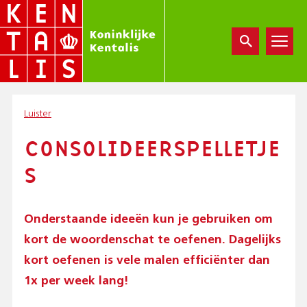
Overslaan
en
naar
de
inhoud
gaan
Luister
CONSOLIDEERSPELLETJE
S
Onderstaande ideeën kun je gebruiken om
kort de woordenschat te oefenen. Dagelijks
kort oefenen is vele malen efficiënter dan
1x per week lang!