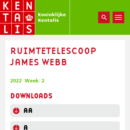
Overslaan
en
naar
de
inhoud
gaan
RUIMTETELESCOOP
JAMES WEBB
2022
Week:
2
DOWNLOADS
AA
A