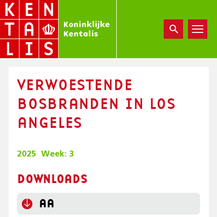
Overslaan
en
naar
de
inhoud
gaan
VERWOESTENDE
BOSBRANDEN IN LOS
ANGELES
2025
Week:
3
DOWNLOADS
AA