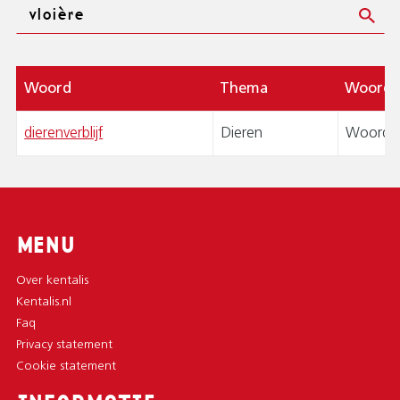
Zoeken
Woord
Thema
Woord
dierenverblijf
Dieren
Woordpa
MENU
Over kentalis
Kentalis.nl
Faq
Privacy statement
Cookie statement