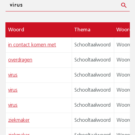
Zoeken
Woord
Thema
Woord
in contact komen met
Schooltaalwoord
Woordpa
overdragen
Schooltaalwoord
Woordsp
virus
Schooltaalwoord
Woordtr
virus
Schooltaalwoord
Woordsp
virus
Schooltaalwoord
Woordsp
ziekmaker
Schooltaalwoord
Woordpa