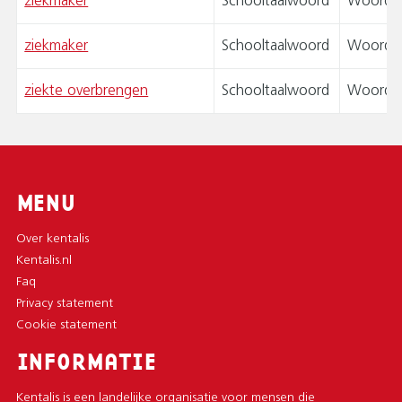
ziekmaker
Schooltaalwoord
Woordpa
ziekmaker
Schooltaalwoord
Woordpa
ziekte overbrengen
Schooltaalwoord
Woordsp
MENU
Over kentalis
Kentalis.nl
Faq
Privacy statement
Cookie statement
INFORMATIE
Kentalis is een landelijke organisatie voor mensen die