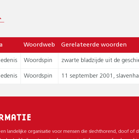
a
Woordweb
Gerelateerde woorden
iedenis
Woordspin
zwarte bladzijde uit de gesc
iedenis
Woordspin
11 september 2001, slavenha
RMATIE
 een landelijke organisatie voor mensen die slechthorend, doof of 