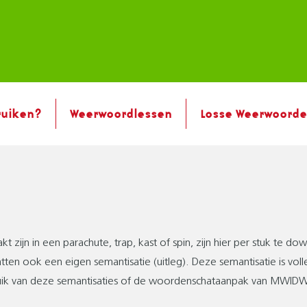
ruiken?
Weerwoordlessen
Losse Weerwoord
N
zijn in een parachute, trap, kast of spin, zijn hier per stuk te d
n ook een eigen semantisatie (uitleg). Deze semantisatie is vo
k van deze semantisaties of de woordenschataanpak van MWIDW, 