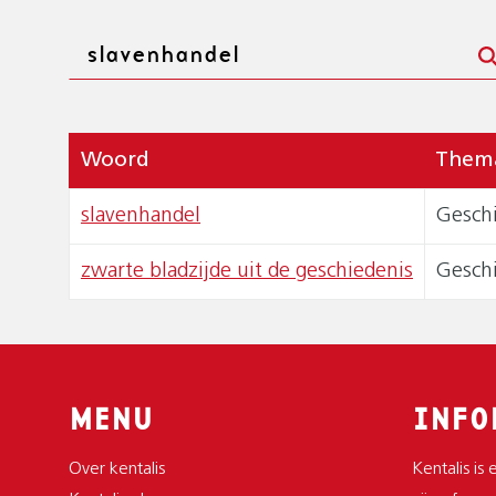
E
P
Zoeken
A
D
Woord
Them
slavenhandel
Gesch
zwarte bladzijde uit de geschiedenis
Gesch
MENU
INFO
Over kentalis
Kentalis is