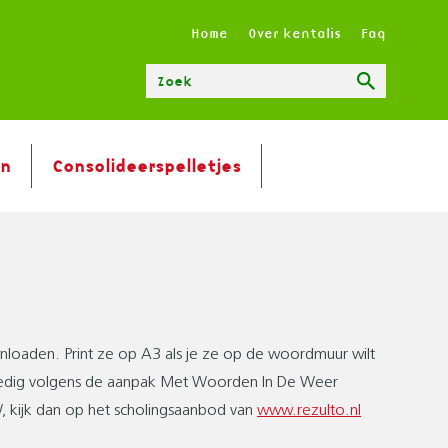
T
Home
Over kentalis
Faq
O
P
Zoeken
M
E
N
en
Consolideerspelletjes
U
ownloaden. Print ze op A3 als je ze op de woordmuur wilt
lledig volgens de aanpak Met Woorden In De Weer
kijk dan op het scholingsaanbod van
www.rezulto.nl