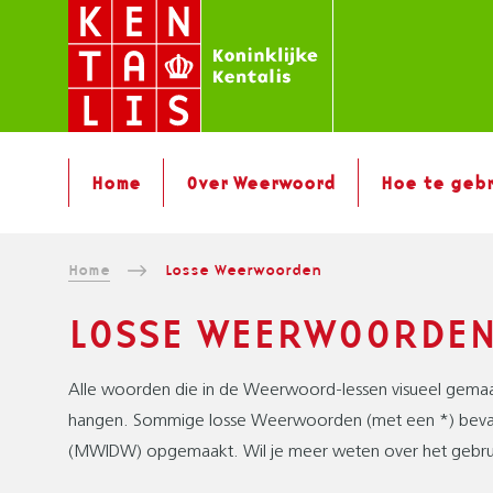
Overslaan
en
naar
de
inhoud
H
gaan
Home
Over Weerwoord
Hoe te geb
O
O
F
K
Home
Losse Weerwoorden
D
N
R
LOSSE WEERWOORDE
A
U
V
I
I
Alle woorden die in de Weerwoord-lessen visueel gemaakt 
G
M
hangen. Sommige losse Weerwoorden (met een *) bevatte
A
E
(MWIDW) opgemaakt. Wil je meer weten over het gebrui
T
L
I