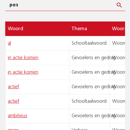
Zoeken
Woord
Thema
Woord
al
Schooltaalwoord
Woordk
in actie komen
Gevoelens en gedrag
Woordk
in actie komen
Gevoelens en gedrag
Woordk
actief
Gevoelens en gedrag
Woordk
actief
Schooltaalwoord
Woordk
ambitieus
Gevoelens en gedrag
Woordk