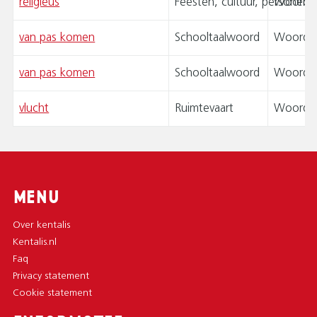
religieus
Feesten, cultuur, personen
Woordpa
van pas komen
Schooltaalwoord
Woordk
van pas komen
Schooltaalwoord
Woordk
vlucht
Ruimtevaart
Woordsp
MENU
Over kentalis
Kentalis.nl
Faq
Privacy statement
Cookie statement