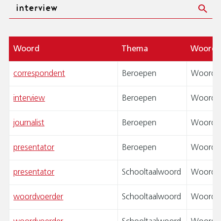
Zoeken
Woord
Thema
Woord
correspondent
Beroepen
Woordsp
interview
Beroepen
Woordsp
journalist
Beroepen
Woordsp
presentator
Beroepen
Woordsp
presentator
Schooltaalwoord
Woordsp
woordvoerder
Schooltaalwoord
Woordsp