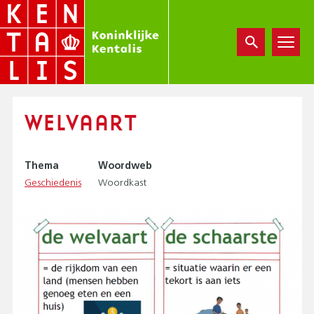
Overslaan
en
naar
de
inhoud
gaan
WELVAART
Thema
Woordweb
Geschiedenis
Woordkast