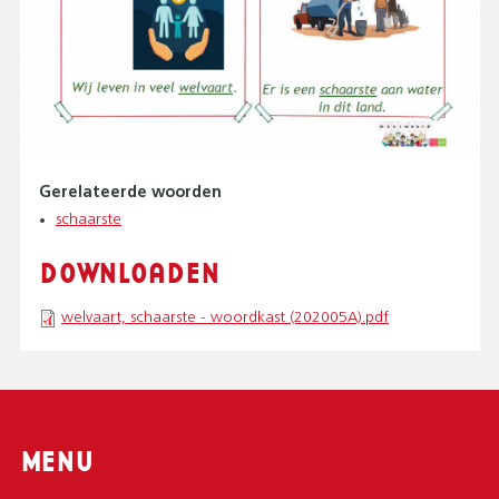
Gerelateerde woorden
schaarste
DOWNLOADEN
welvaart, schaarste - woordkast (202005A).pdf
MENU