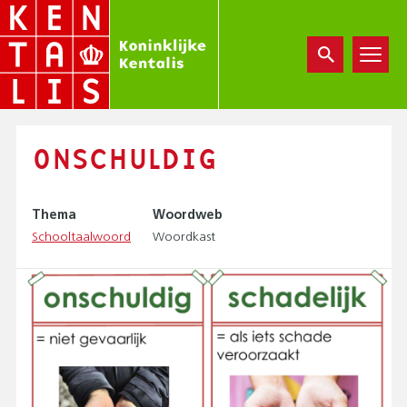
Overslaan
en
naar
de
inhoud
gaan
ONSCHULDIG
Thema
Woordweb
Schooltaalwoord
Woordkast