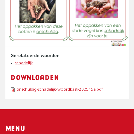
Gerelateerde woorden
schadelijk
DOWNLOADEN
onschuldig-schadelijk-woordkast-202515a.pdf
MENU