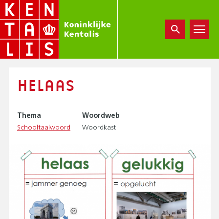
Overslaan
en
naar
de
inhoud
gaan
HELAAS
Thema
Woordweb
Schooltaalwoord
Woordkast