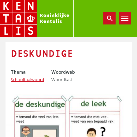
Overslaan
en
naar
de
inhoud
gaan
DESKUNDIGE
Thema
Woordweb
Schooltaalwoord
Woordkast