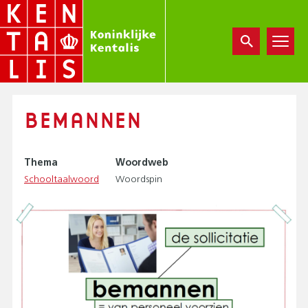
Overslaan
en
naar
de
inhoud
gaan
BEMANNEN
Thema
Woordweb
Schooltaalwoord
Woordspin