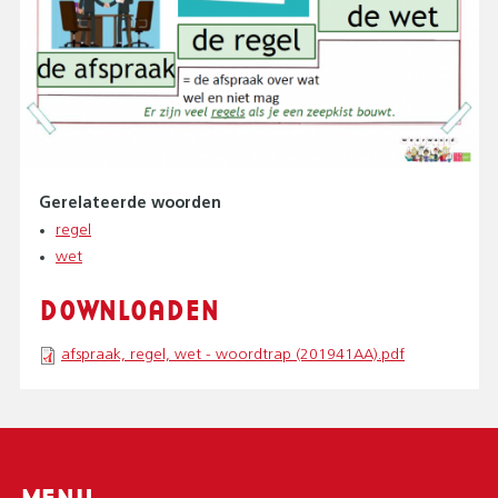
Gerelateerde woorden
regel
wet
DOWNLOADEN
afspraak, regel, wet - woordtrap (201941AA).pdf