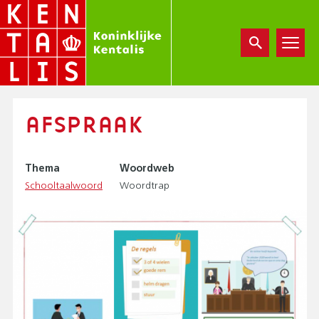
Overslaan
en
naar
de
inhoud
gaan
AFSPRAAK
Thema
Woordweb
Schooltaalwoord
Woordtrap