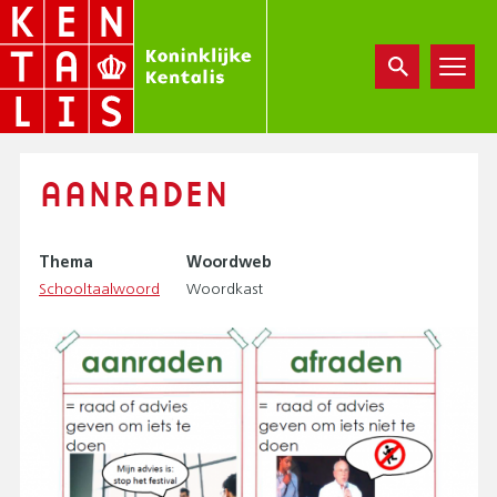
Overslaan
en
naar
de
inhoud
gaan
AANRADEN
Thema
Woordweb
Schooltaalwoord
Woordkast