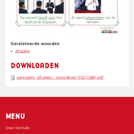
Gerelateerde woorden
afraden
DOWNLOADEN
aanraden, afraden - woordkast (202138B).pdf
MENU
Over kentalis