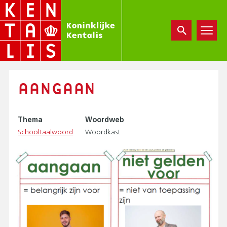
Overslaan
en
naar
de
inhoud
gaan
AANGAAN
Thema
Woordweb
Schooltaalwoord
Woordkast